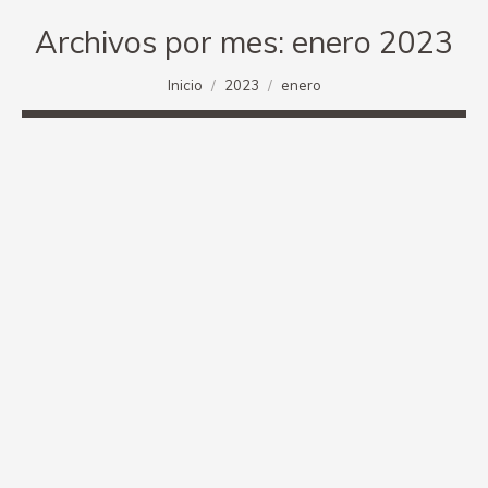
Archivos por mes:
enero 2023
Estás aquí:
Inicio
2023
enero
Motocross XXI Trofeo Villa de Zuera