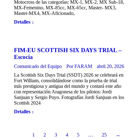
Motocross de las categorías: MX-1, MX-2, MX Sub-18,
MX-Femenino, MX-85cc, MX-65cc, Master- MX3,
Master-MX4, MX-Aficionado,
Detalles
FIM-EU SCOTTISH SIX DAYS TRIAL –
Escocia
Comunicado del Equipo
Por
FARAM
abril 20, 2026
La Scottish Six Days Trial (SSDT) 2026 se celebrará en
Fort William, consolidándose como la prueba de trial
más prestigiosa y antigua del mundo y contará este año
con representación Aragonesa de los pilotos: Jordi
Sanjuan y Sergio Puyo. Fotografías Jordi Sanjuan en los
Scottish 2024
Detalles
1
2
3
4
5
…
25
→