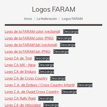
Logos FARAM
Estás aquí:
Inicio
La federación
Logos FARAM
Logo de la FARAM color (vectorial)
Descarga
Logo de la FARAM color (PNG)
Descarga
Logo de la FARAM b/n (vectorial)
Descarga
Logo de la FARAM b/n (PNG)
Descarga
Logo CA de Trial
Descarga
Logo CA MX – New
Descarga
Logo CA de Enduro
Descarga
Logo CA de Cross Country
Descarga
Logo C.A. de Enduro / Cross Country Infantil
Descarga
Logo C.A. de Quad Cross Country
Descarga
Logo CA Rally Raid
Descarga
Logo CA de Velocidad
Descarga