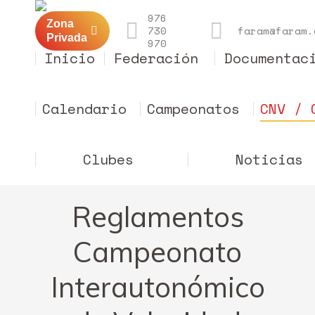
976
Zona
730
faram@faram.
Privada
970
Inicio
Federación
Documentac
Calendario
Campeonatos
CNV / 
Clubes
Noticias
Reglamentos
Campeonato
Interautonómico