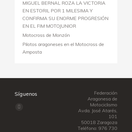
MIGUEL BERNAL ROZA LA VICTORIA
EN ESTORIL POR 1 MILESIMA Y
CONFIRMA SU ENORME PROGRESIÓN
EN EL FIM MOTOJUNIOR
Motocross de Monzón
Pilotos aragoneses en el Motocross de
Amposta
Federación
Síguenos
Aragonesa de
Motociclismo
Encuéntranos en:
Facebook
Avda. José Atarés,
101
page
50018 Zaragoza
opens
Teléfono: 976 730