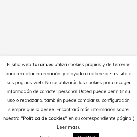
SUB18, MX3, MX4, MX-FEMENINO, MX 85
cc y MX 65 cc En Horario de tarde como
en ediciones anteriores.
SUSPENDIDO – Motocross de Zuera
Anuncio
Por
FARAM
septiembre 16, 2025
El sitio web
faram.es
utiliza cookies propias y de terceros
Os informamos que el Motrocross que se
para recopilar información que ayuda a optimizar su visita a
iba a celebrar en zuera los días 27 y 28
sus páginas web. No se utilizarán las cookies para recoger
de septiembre. Se ha CANCELADO.
información de carácter personal. Usted puede permitir su
uso o rechazarlo, también puede cambiar su configuración
siempre que lo desee. Encontrará más información sobre
nuestra
"Política de cookies"
en su correspondiente página (
© Federación Aragonesa de Motociclismo - 2026
Leer más
).
Textos legales