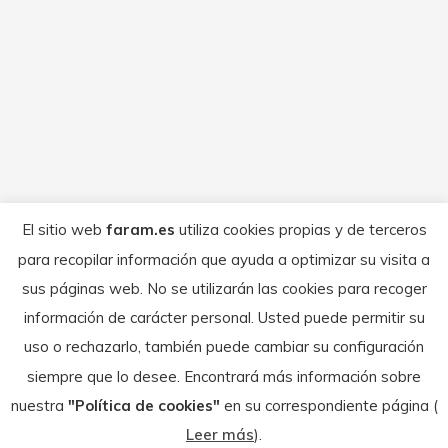
Comunicado
Por
FARAM
mayo 12, 2026
El motocross aragonés volvió a tener una
destacada representación este fin de
semana en la prueba del Campeonato
Catalán disputada en Amposta. En las
categorías de pequeñas Gaspar Codonal,
Eiden Bernadaus y Enzo Cuartero
firmaron una gran actuación, consiguiendo
El sitio web
faram.es
utiliza cookies propias y de terceros
subir todos al podio en su categoría. La
para recopilar información que ayuda a optimizar su visita a
representación aragonesa también contó
sus páginas web. No se utilizarán las cookies para recoger
con la presencia de Mayra…
información de carácter personal. Usted puede permitir su
uso o rechazarlo, también puede cambiar su configuración
siempre que lo desee. Encontrará más información sobre
nuestra
"Política de cookies"
en su correspondiente página (
© Federación Aragonesa de Motociclismo - 2026
Leer más
).
Textos legales