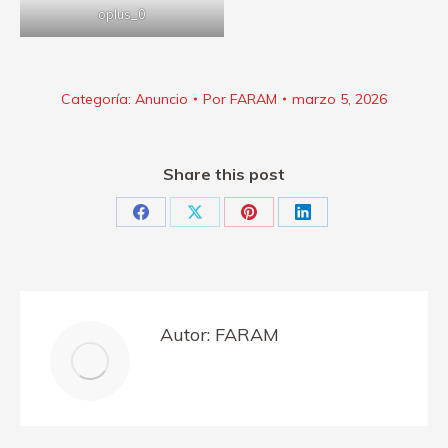
oplus_0
Categoría:
Anuncio
Por
FARAM
marzo 5, 2026
Share this post
Share
Share
Share
Share
on
on
on
on
Facebook
X
Pinterest
LinkedIn
Autor:
FARAM