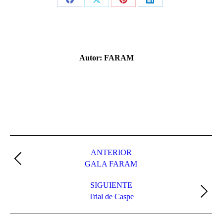
Share
Share
Share
Share
on
on
on
on
Facebook
X
Pinterest
LinkedIn
Autor:
FARAM
Navegación
entre
ANTERIOR
Publicación
GALA FARAM
publicaciones
anterior:
SIGUIENTE
Publicación
Trial de Caspe
siguiente: