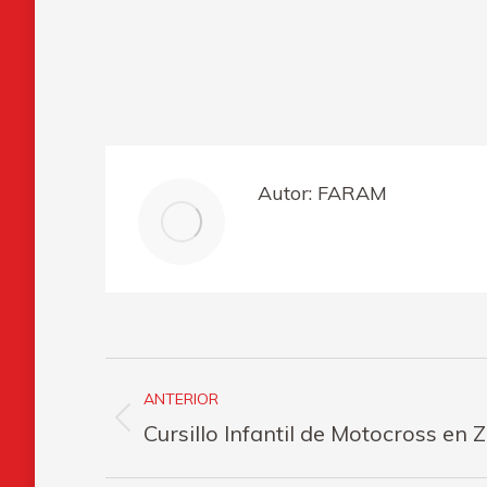
Autor:
FARAM
Navegación
ANTERIOR
entre
Publicación
Cursillo Infantil de Motocross en 
publicaciones
anterior: