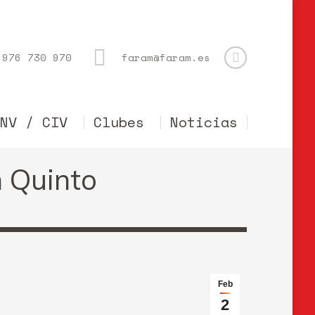
976 730 970
faram@faram.es
CNV / CIV
Clubes
Noticias
n Quinto
Feb
2