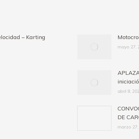
locidad – Karting
Motocro
mayo 27, 
APLAZA
iniciaci
abril 8, 20
CONVOC
DE CARG
marzo 27,