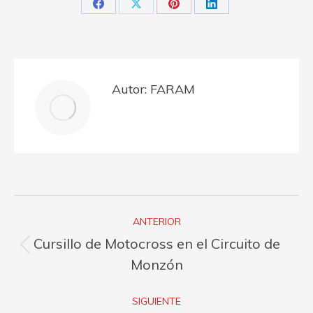
Share
Share
Share
Share
on
on
on
on
Facebook
X
Pinterest
LinkedIn
Autor:
FARAM
Navegación
ANTERIOR
entre
Cursillo de Motocross en el Circuito de
Publicación
publicaciones
Monzón
anterior:
SIGUIENTE