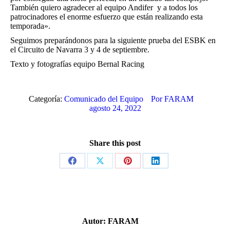
También quiero agradecer al equipo Andifer y a todos los
patrocinadores el enorme esfuerzo que están realizando esta
temporada».
Seguimos preparándonos para la siguiente prueba del ESBK en
el Circuito de Navarra 3 y 4 de septiembre.
Texto y fotografías equipo Bernal Racing
Categoría:
Comunicado del Equipo
Por
FARAM
agosto 24, 2022
Share this post
Share
Share
Share
Share
on
on
on
on
Facebook
X
Pinterest
LinkedIn
Autor:
FARAM