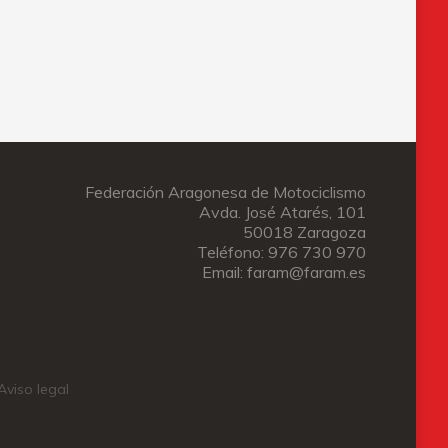
Federación Aragonesa de Motociclismo
Avda. José Atarés, 101
50018 Zaragoza
Teléfono: 976 730 970
Email: faram@faram.es
Aviso legal