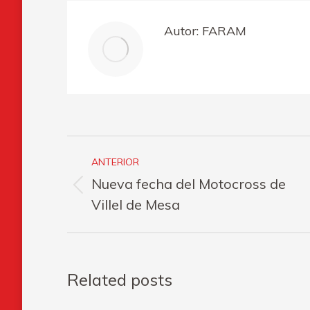
Autor:
FARAM
Navegación
ANTERIOR
entre
Nueva fecha del Motocross de
Publicación
publicaciones
Villel de Mesa
anterior:
Related posts