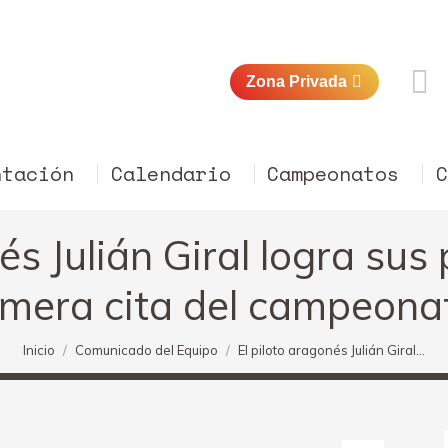
Zona Privada
ntación
Calendario
Campeonatos
és Julián Giral logra su
rimera cita del campeon
Estás aquí:
Inicio
Comunicado del Equipo
El piloto aragonés Julián Giral…