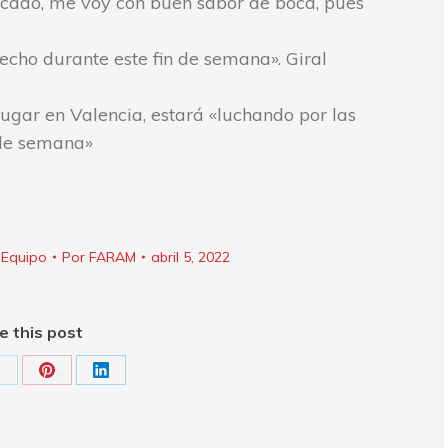
cado, me voy con buen sabor de boca, pues
cho durante este fin de semana». Giral
ugar en Valencia, estará «luchando por las
 de semana»
 Equipo
Por
FARAM
abril 5, 2022
e this post
hare
Share
Share
n
on
on
k
X
Pinterest
LinkedIn