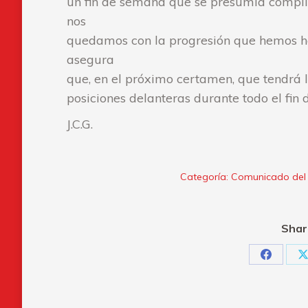
un fin de semana que se presumía compli
nos
quedamos con la progresión que hemos he
asegura
que, en el próximo certamen, que tendrá l
posiciones delanteras durante todo el fin
J.C.G.
Categoría:
Comunicado del
Shar
Share
S
on
o
Faceboo