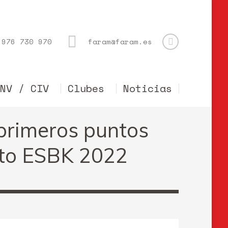
976 730 970
faram@faram.es
CNV / CIV
Clubes
Noticias
s primeros puntos
ato ESBK 2022