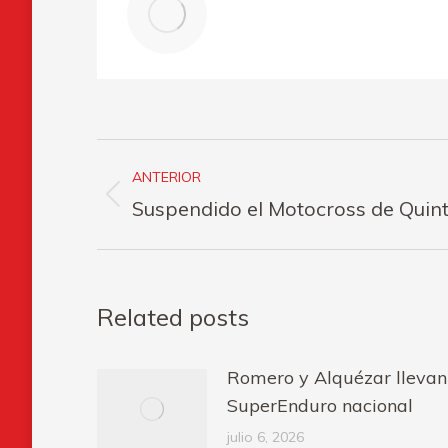
Navegación
ANTERIOR
entre
Publicación
Suspendido el Motocross de Quin
publicaciones
anterior:
Related posts
Romero y Alquézar llevan
SuperEnduro nacional
julio 6, 2026