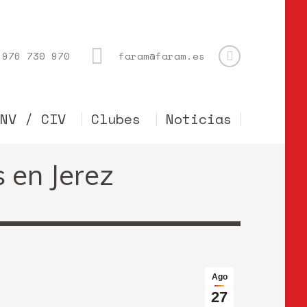
976 730 970
faram@faram.es
CNV / CIV
Clubes
Noticias
s en Jerez
Ago
27