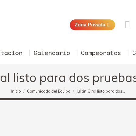
Zona Privada
ntación
Calendario
Campeonatos
ral listo para dos prueba
Estás aquí:
Inicio
Comunicado del Equipo
Julián Giral listo para dos…