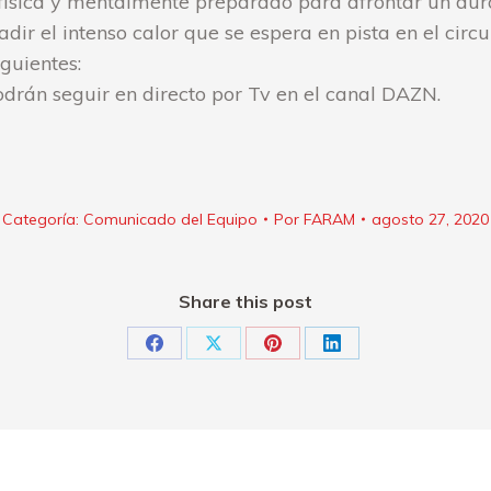
a física y mentalmente preparado para afrontar un dur
dir el intenso calor que se espera en pista en el circu
iguientes:
drán seguir en directo por Tv en el canal DAZN.
Categoría:
Comunicado del Equipo
Por
FARAM
agosto 27, 2020
Share this post
Share
Share
Share
Share
on
on
on
on
Facebook
X
Pinterest
LinkedIn