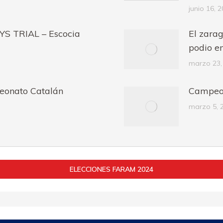
junio 16, 
S TRIAL – Escocia
El zara
podio e
marzo 23,
eonato Catalán
Campeon
marzo 5, 
ELECCIONES FARAM 2024