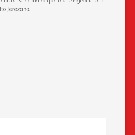
o fin de semana al que a la exigencia del
ito jerezano.