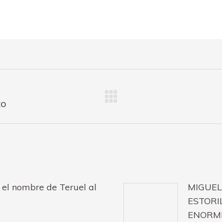
Publicación
to
siguiente:
 el nombre de Teruel al
MIGUEL
ESTORI
ENORME