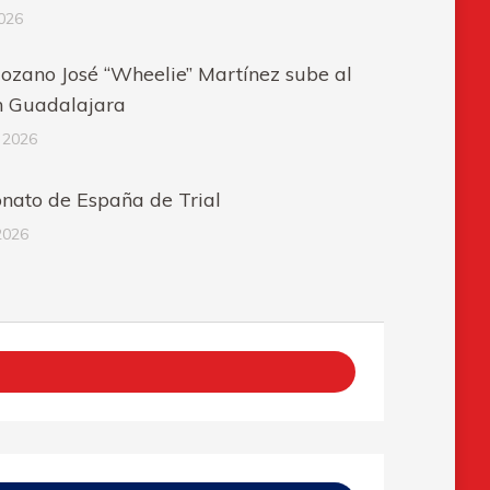
2026
gozano José “Wheelie” Martínez sube al
n Guadalajara
 2026
ato de España de Trial
2026