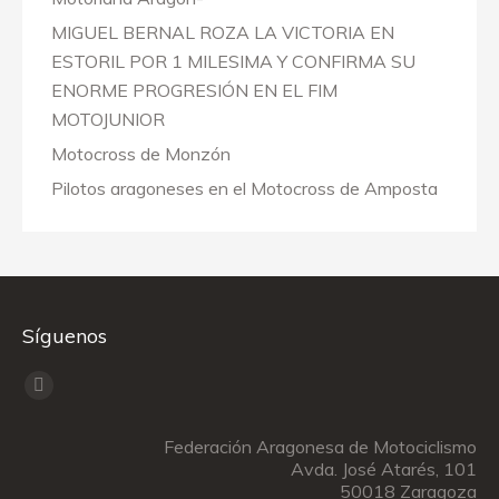
MIGUEL BERNAL ROZA LA VICTORIA EN
ESTORIL POR 1 MILESIMA Y CONFIRMA SU
ENORME PROGRESIÓN EN EL FIM
MOTOJUNIOR
Motocross de Monzón
Pilotos aragoneses en el Motocross de Amposta
Síguenos
Encuéntranos en:
Facebook
page
Federación Aragonesa de Motociclismo
opens
Avda. José Atarés, 101
in
50018 Zaragoza