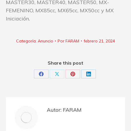
MASTER30, MASTER40, MASTER50, MX-
FEMENINO, MX85cc, MX65cc, MX50cc y MX
Iniciación.
Categoría:
Anuncio
Por
FARAM
febrero 21, 2024
Share this post
Share
Share
Share
Share
on
on
on
on
Facebook
X
Pinterest
LinkedIn
Autor:
FARAM