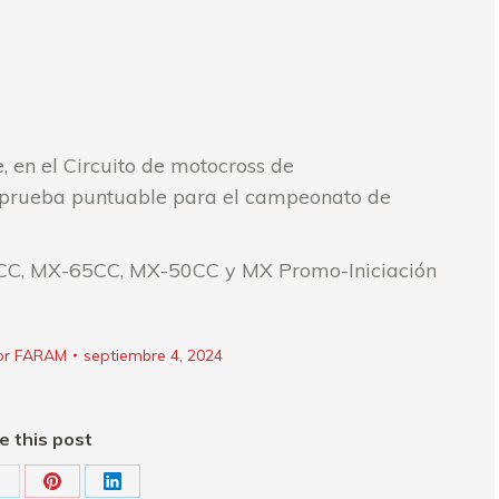
 en el Circuito de motocross de
 prueba puntuable para el campeonato de
CC, MX-65CC, MX-50CC y MX Promo-Iniciación
or
FARAM
septiembre 4, 2024
e this post
hare
Share
Share