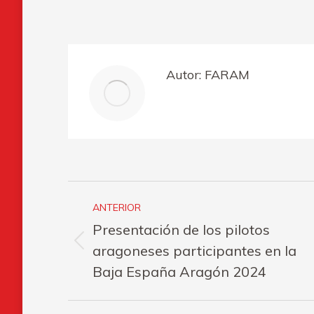
on
o
Faceboo
Autor:
FARAM
Navegación
ANTERIOR
entre
Presentación de los pilotos
publicaciones
Publicación
aragoneses participantes en la
anterior:
Baja España Aragón 2024