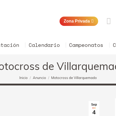
Zona Privada
ntación
Calendario
Campeonatos
tocross de Villarquem
Estás aquí:
Inicio
Anuncio
Motocross de Villarquemado
Sep
4