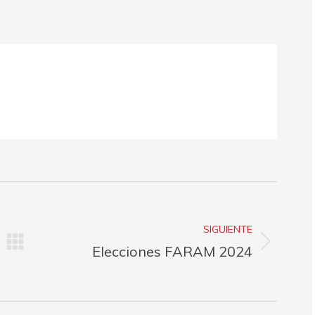
n
on
on
k
X
Pinterest
LinkedIn
SIGUIENTE
Publicación
Elecciones FARAM 2024
siguiente: