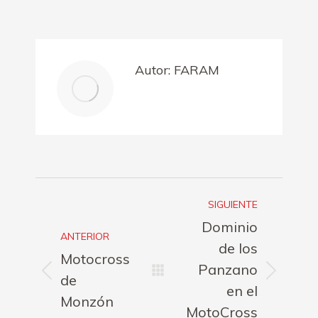
on
on
on
on
Facebook
X
Pinterest
LinkedIn
Autor:
FARAM
Navegación
SIGUIENTE
entre
Dominio
ANTERIOR
publicaciones
de los
Motocross
Panzano
Publicación
Publicación
de
en el
anterior:
siguiente:
Monzón
MotoCross