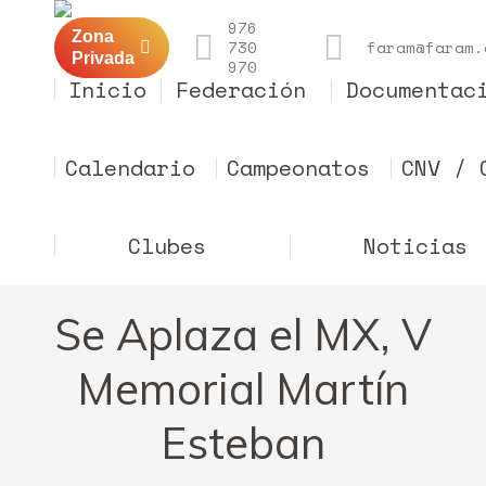
976
Zona
730
faram@faram.
Privada
970
Inicio
Federación
Documentac
Calendario
Campeonatos
CNV / 
Clubes
Noticias
Se Aplaza el MX, V
Memorial Martín
Esteban
Estás aquí: