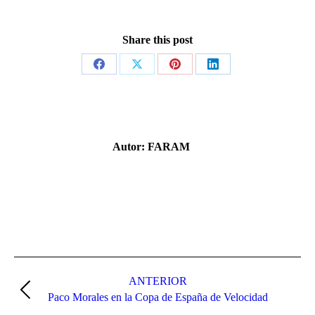
Share this post
Share
Share
Share
Share
on
on
on
on
Facebook
X
Pinterest
LinkedIn
Autor:
FARAM
Navegación
entre
ANTERIOR
Publicación
Paco Morales en la Copa de España de Velocidad
publicaciones
anterior: