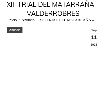
XIII TRIAL DEL MATARRAÑA –
VALDERROBRES
Estás aquí:
Inicio
Anuncio
XIII TRIAL DEL MATARRAÑA –…
Anuncio
Sep
11
2023