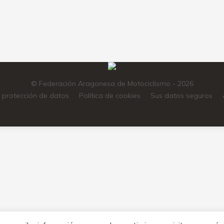
djunto encontraréis toda la información
© Federación Aragonesa de Motociclismo - 2026
e protección de datos
Política de cookies
Sus datos seguros