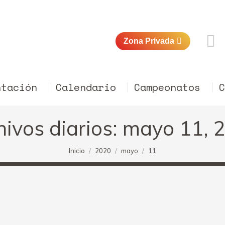
Zona Privada
ntación
Calendario
Campeonatos
hivos diarios:
mayo 11, 
Estás aquí:
Inicio
2020
mayo
11