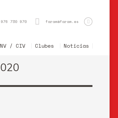
976 730 970
faram@faram.es
CNV / CIV
Clubes
Noticias
2020