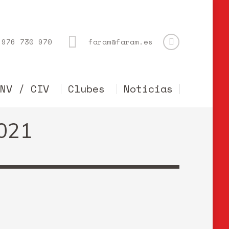
976 730 970
faram@faram.es
CNV / CIV
Clubes
Noticias
2021