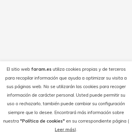
BARCELONA
Comunicado del Equipo
Por
FARAM
junio 27, 2022
El campeonato de España de Superbike
2022 dio comienzo este fin de semana,
días 26 y 27 de junio, su cuarta cita de la
temporada en el circuito de Barcelona.
Durante este certamen, Giral mostró un
buen ritmo, con una progresión
El sitio web
faram.es
utiliza cookies propias y de terceros
ascendente durante todo el fin de semana.
para recopilar información que ayuda a optimizar su visita a
El piloto empezó los entrenamientos libres
sus páginas web. No se utilizarán las cookies para recoger
dentro…
información de carácter personal. Usted puede permitir su
uso o rechazarlo, también puede cambiar su configuración
siempre que lo desee. Encontrará más información sobre
nuestra
"Política de cookies"
en su correspondiente página (
© Federación Aragonesa de Motociclismo - 2026
Leer más
).
Textos legales