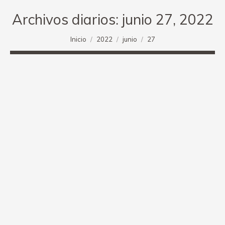
Archivos diarios:
junio 27, 2022
Estás aquí:
Inicio
2022
junio
27
TERCER PODIO DE GIRAL EN