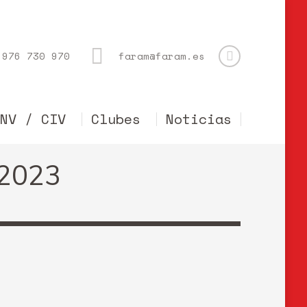
976 730 970
faram@faram.es
CNV / CIV
Clubes
Noticias
 2023