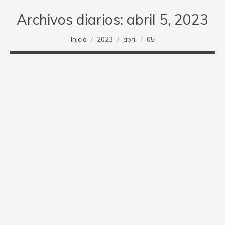
Archivos diarios:
abril 5, 2023
Estás aquí:
Inicio
2023
abril
05
Buen comienzo para Julián Giral con