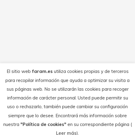
el primer podio de la temporada en
Jerez
Uncategorized
Por
FARAM
abril 5, 2023
El piloto de Ontinar de Salz ha conseguido
su primer podio en su debut con el equipo
La Scuderia – Ducati Corse en la primera
cita del campeonato Un nuevo equipo, un
pódium y un cuarto puesto para el
El sitio web
faram.es
utiliza cookies propias y de terceros
aragonés que lo posicionan tercero en la
para recopilar información que ayuda a optimizar su visita a
clasificación general del campeonato de
sus páginas web. No se utilizarán las cookies para recoger
España de Superbikes Next…
información de carácter personal. Usted puede permitir su
uso o rechazarlo, también puede cambiar su configuración
siempre que lo desee. Encontrará más información sobre
nuestra
"Política de cookies"
en su correspondiente página (
© Federación Aragonesa de Motociclismo - 2026
Leer más
).