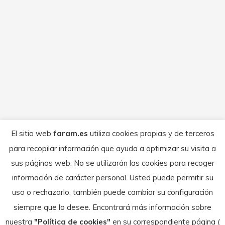
Campeonato de España de
MotoCross por Autonomías
Nota de Prensa
Por
FARAM
noviembre 8, 2023
Meritorio trabajo de sus pilotos Sergio
Valera y los hermanos Marcos y Samuel
Panzano en el Nacional disputado en
Talavera de la Reina Meritorio papel de
los representantes aragoneses en el
Campeonato de España de MotoCross MX
El sitio web
faram.es
utiliza cookies propias y de terceros
de Autonomías disputado este fin de
para recopilar información que ayuda a optimizar su visita a
semana en el circuito Cerro Negro de
sus páginas web. No se utilizarán las cookies para recoger
Talavera de la Reina. Aragón…
información de carácter personal. Usted puede permitir su
uso o rechazarlo, también puede cambiar su configuración
siempre que lo desee. Encontrará más información sobre
nuestra
"Política de cookies"
en su correspondiente página (