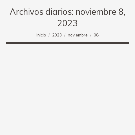
Archivos diarios:
noviembre 8,
2023
Estás aquí:
Inicio
2023
noviembre
08
Aragón, octava en Élite del