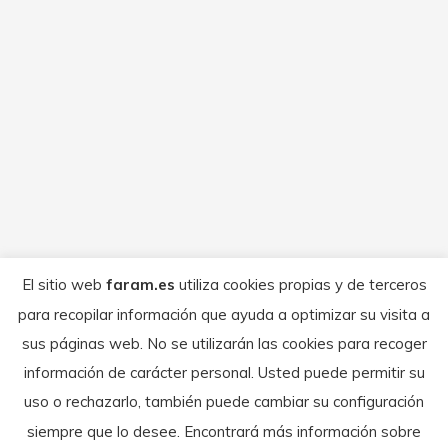
Presentación pilotos aragoneses
participantes en la Baja Aragón 2025
Anuncio
Por
FARAM
julio 15, 2025
El próximo jueves día 17 de julio a las
20,00h, en la Plaza del Pilar, frente al
Ayuntamiento de Zaragoza. La Federación
Aragonesa de Motociclismo ha preparado
El sitio web
faram.es
utiliza cookies propias y de terceros
un Acto de Presentación para los pilotos
para recopilar información que ayuda a optimizar su visita a
aragoneses inscritos en la Baja Aragón
sus páginas web. No se utilizarán las cookies para recoger
2025
información de carácter personal. Usted puede permitir su
uso o rechazarlo, también puede cambiar su configuración
siempre que lo desee. Encontrará más información sobre