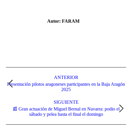
Facebook
X
Pinterest
LinkedIn
Autor:
FARAM
Navegación
entre
ANTERIOR
Presentación pilotos aragoneses participantes en la Baja Aragón
publicaciones
Publicación
2025
anterior:
SIGUIENTE
📰 Gran actuación de Miguel Bernal en Navarra: podio el
Publicación
sábado y pelea hasta el final el domingo
siguiente: