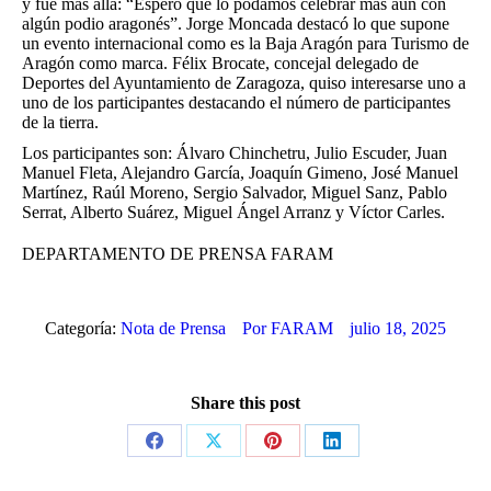
y fue más allá: “Espero que lo podamos celebrar más aún con
algún podio aragonés”. Jorge Moncada destacó lo que supone
un evento internacional como es la Baja Aragón para Turismo de
Aragón como marca. Félix Brocate, concejal delegado de
Deportes del Ayuntamiento de Zaragoza, quiso interesarse uno a
uno de los participantes destacando el número de participantes
de la tierra.
Los participantes son: Álvaro Chinchetru, Julio Escuder, Juan
Manuel Fleta, Alejandro García, Joaquín Gimeno, José Manuel
Martínez, Raúl Moreno, Sergio Salvador, Miguel Sanz, Pablo
Serrat, Alberto Suárez, Miguel Ángel Arranz y Víctor Carles.
DEPARTAMENTO DE PRENSA FARAM
Categoría:
Nota de Prensa
Por
FARAM
julio 18, 2025
Share this post
Share
Share
Share
Share
on
on
on
on