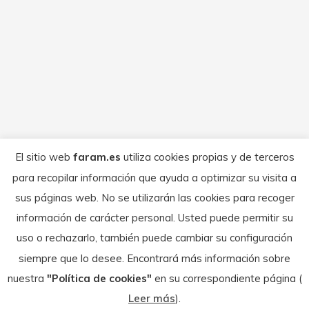
Campeonato de Aragón de Trial
Anuncio
Por
FARAM
enero 19, 2026
El próximo domingo día 25 de enero, la
Peña Motociclista Oscense, en la localidad
oscense de Tierz. Organizará el «47º Trial
El sitio web
faram.es
utiliza cookies propias y de terceros
de San Vicente» primera prueba
para recopilar información que ayuda a optimizar su visita a
puntuable para el Campeonato de Aragón
sus páginas web. No se utilizarán las cookies para recoger
de Trial 2026.
información de carácter personal. Usted puede permitir su
uso o rechazarlo, también puede cambiar su configuración
siempre que lo desee. Encontrará más información sobre
nuestra
"Política de cookies"
en su correspondiente página (
© Federación Aragonesa de Motociclismo - 2026
Leer más
).
Textos legales