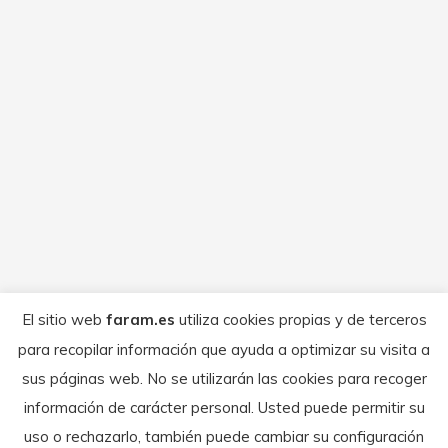
Motocross de Falces-Aplazado-
Comunicado
Por
FARAM
abril 6, 2026
La Federación Navarra de Motociclismo
El sitio web
faram.es
utiliza cookies propias y de terceros
nos informa que se aplaza el motocross de
para recopilar información que ayuda a optimizar su visita a
Falces. Cuando sepan la nueva fecha nos
sus páginas web. No se utilizarán las cookies para recoger
avisarán
información de carácter personal. Usted puede permitir su
uso o rechazarlo, también puede cambiar su configuración