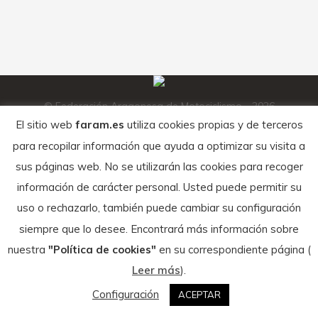
trazado puso a prueba la destreza de los
participantes con un recorrido repleto…
© Federación Aragonesa de Motociclismo - 2026
Textos legales
El sitio web
faram.es
utiliza cookies propias y de terceros
para recopilar información que ayuda a optimizar su visita a
sus páginas web. No se utilizarán las cookies para recoger
información de carácter personal. Usted puede permitir su
uso o rechazarlo, también puede cambiar su configuración
siempre que lo desee. Encontrará más información sobre
nuestra
"Política de cookies"
en su correspondiente página (
Leer más
).
Configuración
ACEPTAR