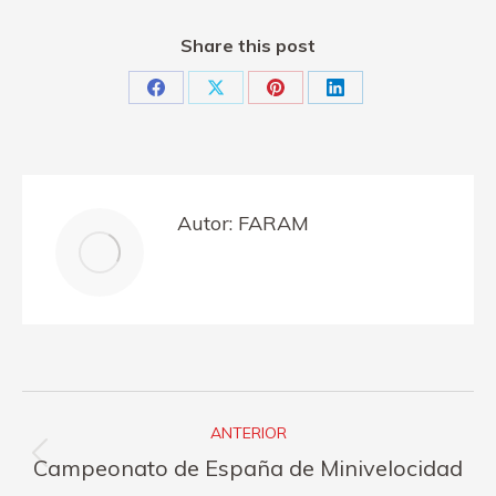
Share this post
Share
Share
Share
Share
on
on
on
on
Facebook
X
Pinterest
LinkedIn
Autor:
FARAM
Navegación
ANTERIOR
entre
Publicación
Campeonato de España de Minivelocidad