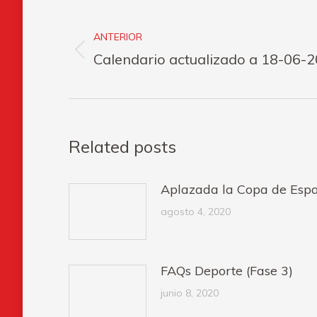
Navegación
entre
ANTERIOR
Publicación
Calendario actualizado a 18-06-
publicaciones
anterior:
Related posts
Aplazada la Copa de Espa
agosto 4, 2020
FAQs Deporte (Fase 3)
junio 8, 2020