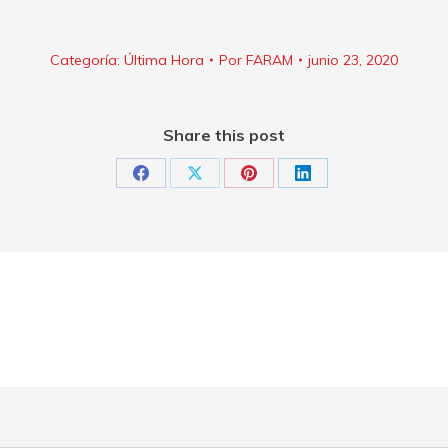
Categoría:
Última Hora
Por
FARAM
junio 23, 2020
Share this post
Share
Share
Share
Share
on
on
on
on
Facebook
X
Pinterest
LinkedIn