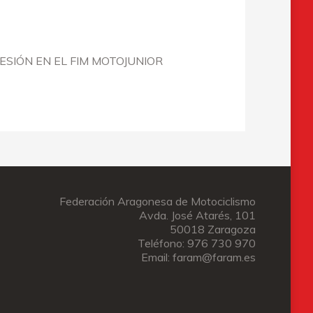
ESIÓN EN EL FIM MOTOJUNIOR
Federación Aragonesa de Motociclismo
Avda. José Atarés, 101
50018 Zaragoza
Teléfono: 976 730 970
Email: faram@faram.es