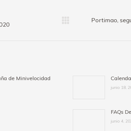
Portimao, seg
Publicación
2020
siguiente:
ña de Minivelocidad
Calenda
junio 18, 
FAQs De
junio 4, 2