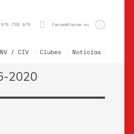
976 730 970
faram@faram.es
CNV / CIV
Clubes
Noticias
06-2020