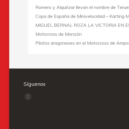
Romero y Alquézar llevan el nombre de Teruel
Copa de España de Minivelocidad – Karting 
MIGUEL BERNAL ROZA LA VICTORIA EN E
Motocross de Monzón
Pilotos aragoneses en el Motocross de Ampo
Síguenos
Encuéntranos en:
Facebook
page
opens
in