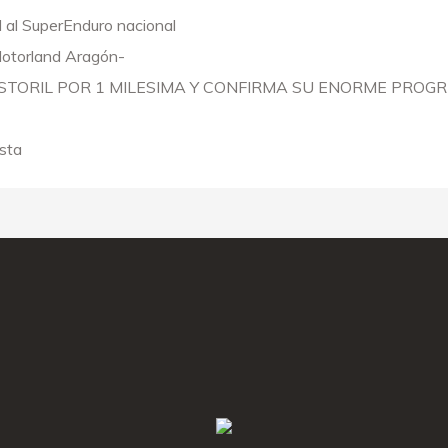
 al SuperEnduro nacional
Motorland Aragón-
STORIL POR 1 MILESIMA Y CONFIRMA SU ENORME PROGR
sta