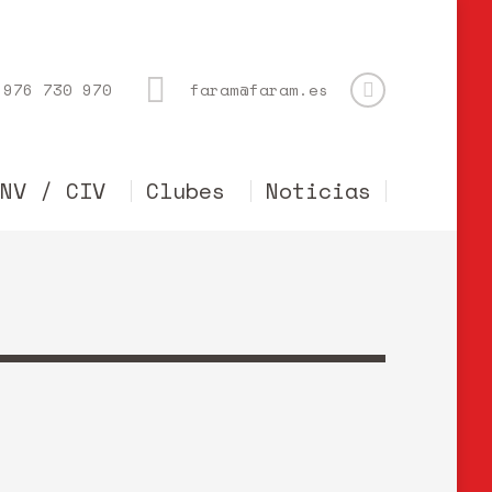
976 730 970
faram@faram.es
CNV / CIV
Clubes
Noticias