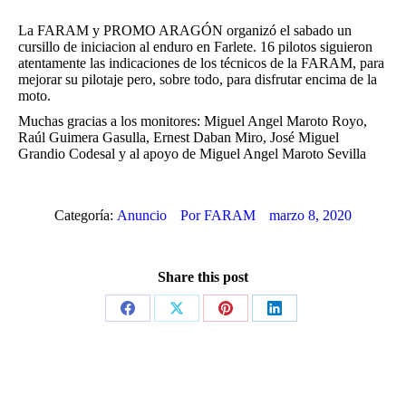
La FARAM y PROMO ARAGÓN organizó el sabado un
cursillo de iniciacion al enduro en Farlete. 16 pilotos siguieron
atentamente las indicaciones de los técnicos de la FARAM, para
mejorar su pilotaje pero, sobre todo, para disfrutar encima de la
moto.
Muchas gracias a los monitores: Miguel Angel Maroto Royo,
Raúl Guimera Gasulla, Ernest Daban Miro, José Miguel
Grandio Codesal y al apoyo de Miguel Angel Maroto Sevilla
Categoría:
Anuncio
Por
FARAM
marzo 8, 2020
Share this post
Share
Share
Share
Share
on
on
on
on
Facebook
X
Pinterest
LinkedIn