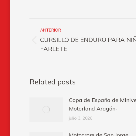
Navegación
ANTERIOR
entre
CURSILLO DE ENDURO PARA NIÑ
Publicación
publicaciones
FARLETE
anterior:
Related posts
Copa de España de Minive
Motorland Aragón-
julio 3, 2026
Motocross de San Jorge