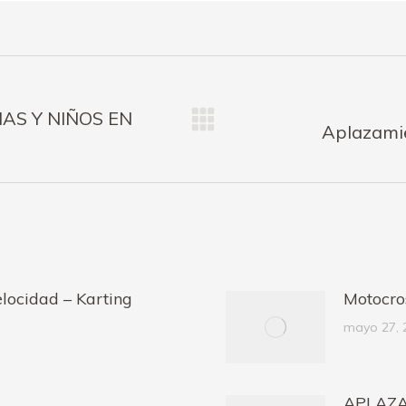
AS Y NIÑOS EN
Publicación
Aplazamie
siguiente:
locidad – Karting
Motocro
mayo 27, 
APLAZA