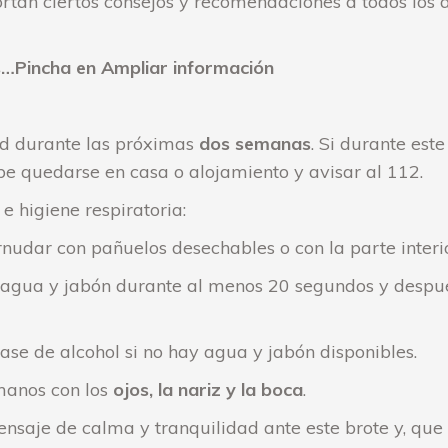
tan ciertos consejos y recomendaciones a todos los a
s…Pincha en Ampliar información
lud durante las próximas
dos semanas
. Si durante est
debe quedarse en casa o alojamiento y avisar al 112.
 higiene respiratoria:
ornudar con pañuelos desechables o con la parte inter
 agua y jabón durante al menos 20 segundos y despué
ase de alcohol si no hay agua y jabón disponibles.
 manos con los
ojos, la nariz y la boca
.
aje de calma y tranquilidad ante este brote y, que 