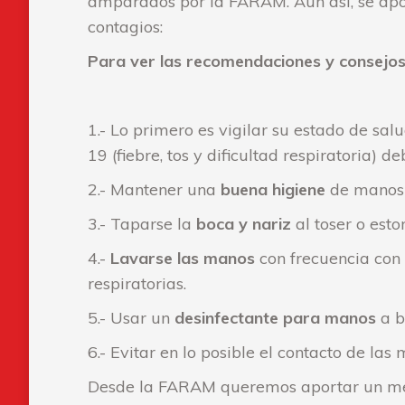
amparados por la FARAM. Aun así, se apor
contagios:
Para ver las recomendaciones y consejo
1.- Lo primero es vigilar su estado de sa
19 (fiebre, tos y dificultad respiratoria) 
2.- Mantener una
buena higiene
de manos e
3.- Taparse la
boca y nariz
al toser o est
4.-
Lavarse las manos
con frecuencia con
respiratorias.
5.- Usar un
desinfectante para manos
a b
6.- Evitar en lo posible el contacto de las
Desde la FARAM queremos aportar un mens