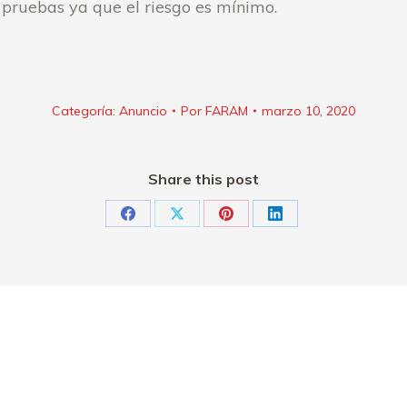
 pruebas ya que el riesgo es mínimo.
Categoría:
Anuncio
Por
FARAM
marzo 10, 2020
Share this post
Share
Share
Share
Share
on
on
on
on
Facebook
X
Pinterest
LinkedIn