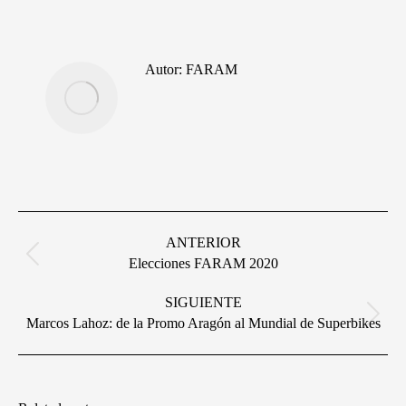
on
on
on
on
Facebook
X
Pinterest
LinkedIn
Autor:
FARAM
Navegación
entre
ANTERIOR
publicaciones
Publicación
Elecciones FARAM 2020
anterior:
SIGUIENTE
Publicación
Marcos Lahoz: de la Promo Aragón al Mundial de Superbikes
siguiente: