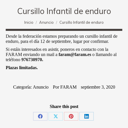
Cursillo Infantil de enduro
Estás aquí:
Inicio
Anuncio
Cursillo Infantil de enduro
Desde la federación estamos preparando un cursillo infantil de
enduro, para el día 12 de septiembre, lugar por confirmar.
Si estáis interesados en asistir, poneros en contacto con la
FARAM enviando un mail a
faram@faram.es
o llamando al
teléfono
976730970.
Plazas limitadas.
Categoría:
Anuncio
Por
FARAM
septiembre 3, 2020
Share this post
Share
Share
Share
Share