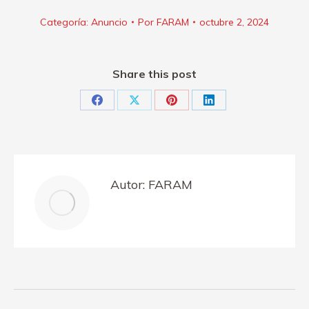
Categoría:
Anuncio
Por
FARAM
octubre 2, 2024
Share this post
Share
Share
Share
Share
on
on
on
on
Facebook
X
Pinterest
LinkedIn
Autor:
FARAM
Navegación