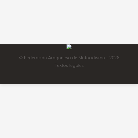
FEMENINO, MASTER 30, MASTER 40,
MASTER 50, MX 85cc, MX 65cc, MX 50cc
y MX-INICIACION.
© Federación Aragonesa de Motociclismo - 2026
Textos legales