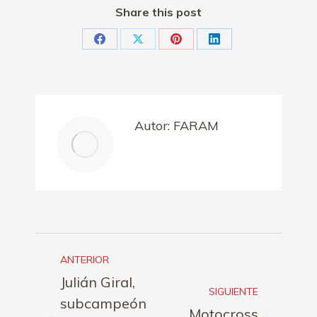
Share this post
Share
Share
Share
Share
on
on
on
on
Facebook
X
Pinterest
LinkedIn
Autor:
FARAM
Navegación
ANTERIOR
entre
Julián Giral,
SIGUIENTE
publicaciones
subcampeón
Motocross