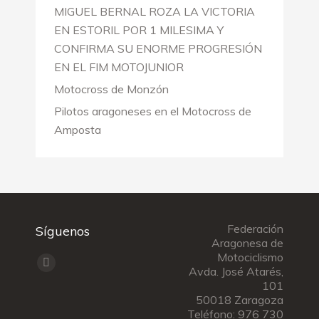
MIGUEL BERNAL ROZA LA VICTORIA
EN ESTORIL POR 1 MILESIMA Y
CONFIRMA SU ENORME PROGRESIÓN
EN EL FIM MOTOJUNIOR
Motocross de Monzón
Pilotos aragoneses en el Motocross de
Amposta
Federación
Síguenos
Aragonesa de
Motociclismo
Encuéntranos en:
Facebook
Avda. José Atarés,
101
page
50018 Zaragoza
opens
Teléfono: 976 730