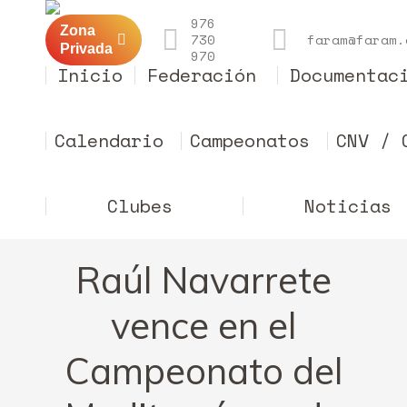
976
Zona
730
faram@faram.
Privada
970
Inicio
Federación
Documentac
Calendario
Campeonatos
CNV / 
Clubes
Noticias
Raúl Navarrete
vence en el
Campeonato del