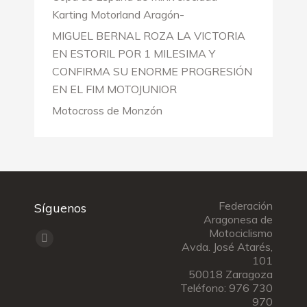
Karting Motorland Aragón-
MIGUEL BERNAL ROZA LA VICTORIA
EN ESTORIL POR 1 MILESIMA Y
CONFIRMA SU ENORME PROGRESIÓN
EN EL FIM MOTOJUNIOR
Motocross de Monzón
Federación
Síguenos
Aragonesa de
Motociclismo
Encuéntranos en:
Facebook
Avda. José Atarés,
101
page
50018 Zaragoza
opens
Teléfono: 976 730
in
970