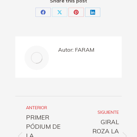
Share this post
Share
Share
Share
Share
on
on
on
on
Facebook
X
Pinterest
LinkedIn
Autor:
FARAM
Navegación
ANTERIOR
entre
SIGUIENTE
PRIMER
GIRAL
publicaciones
PÓDIUM DE
ROZA LA
LA