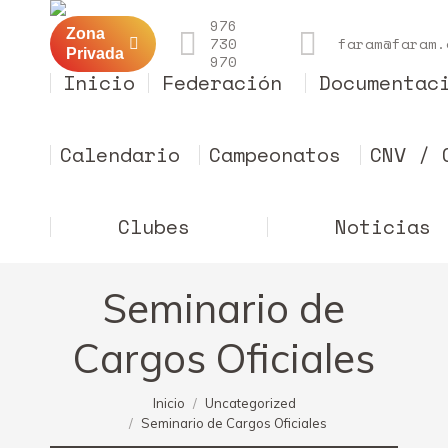
976
Zona
730
faram@faram.
Privada
970
Inicio
Federación
Documentac
Calendario
Campeonatos
CNV / 
Clubes
Noticias
Seminario de
Cargos Oficiales
Estás aquí:
Inicio
Uncategorized
Seminario de Cargos Oficiales