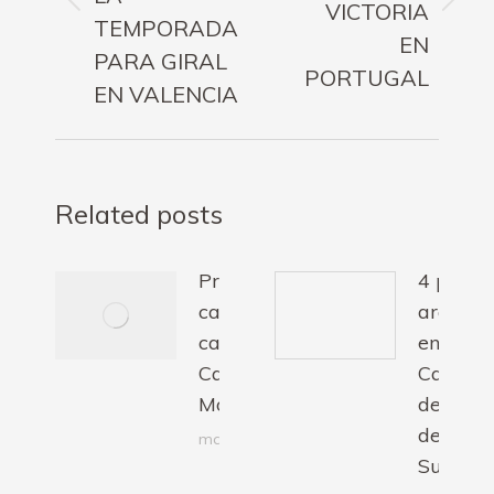
Publicación
Publicación
VICTORIA
TEMPORADA
anterior:
siguiente:
EN
PARA GIRAL
PORTUGAL
EN VALENCIA
Related posts
Primera
4 podio
carrera del
aragone
campeonato
en el
Catalán
Campeo
Motocross
de Espa
de
marzo 9, 2026
Superbi