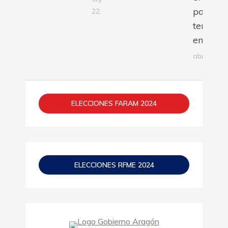
podio de
22, 2023
tempor
en Jerez
abril 5, 20
ELECCIONES FARAM 2024
ELECCIONES RFME 2024