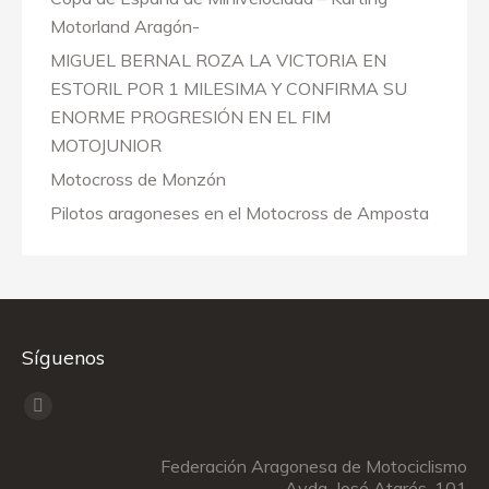
Motorland Aragón-
MIGUEL BERNAL ROZA LA VICTORIA EN
ESTORIL POR 1 MILESIMA Y CONFIRMA SU
ENORME PROGRESIÓN EN EL FIM
MOTOJUNIOR
Motocross de Monzón
Pilotos aragoneses en el Motocross de Amposta
Síguenos
Encuéntranos en:
Facebook
page
Federación Aragonesa de Motociclismo
opens
Avda. José Atarés, 101