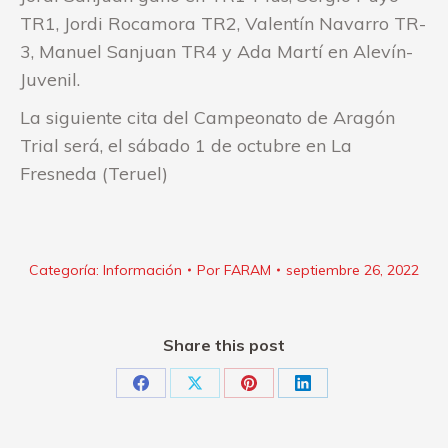
TR1, Jordi Rocamora TR2, Valentín Navarro TR-
3, Manuel Sanjuan TR4 y Ada Martí en Alevín-
Juvenil.
La siguiente cita del Campeonato de Aragón
Trial será, el sábado 1 de octubre en La
Fresneda (Teruel)
Categoría:
Información
Por
FARAM
septiembre 26, 2022
Share this post
Share
Share
Share
Share
on
on
on
on