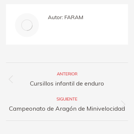
Facebook
X
Pinterest
LinkedIn
Autor:
FARAM
Navegación
ANTERIOR
entre
Publicación
Cursillos infantil de enduro
publicaciones
anterior:
SIGUIENTE
Publicación
Campeonato de Aragón de Minivelocidad
siguiente: