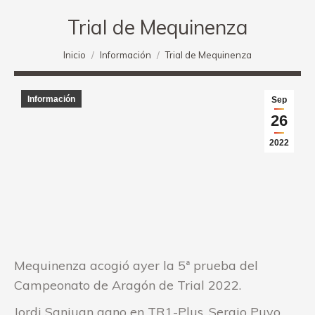
Trial de Mequinenza
Estás aquí:
Inicio
Información
Trial de Mequinenza
Información
Sep
26
2022
Mequinenza acogió ayer la 5ª prueba del
Campeonato de Aragón de Trial 2022.
Jordi Sanjuan gano en TR1-Plus, Sergio Puyo