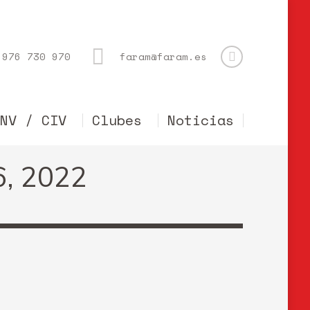
976 730 970
faram@faram.es
CNV / CIV
Clubes
Noticias
6, 2022