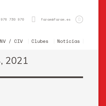
976 730 970
faram@faram.es
CNV / CIV
Clubes
Noticias
, 2021