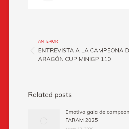
Navegación
entre
ANTERIOR
ENTREVISTA A LA CAMPEONA 
publicaciones
Publicación
ARAGÓN CUP MINIGP 110
anterior:
Related posts
Emotiva gala de campeone
FARAM 2025