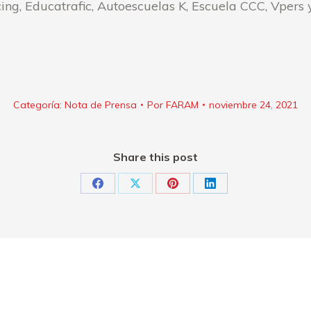
ing, Educatrafic, Autoescuelas K, Escuela CCC, Vpers
Categoría:
Nota de Prensa
Por
FARAM
noviembre 24, 2021
Share this post
Share
Share
Share
Share
on
on
on
on
Facebook
X
Pinterest
LinkedIn