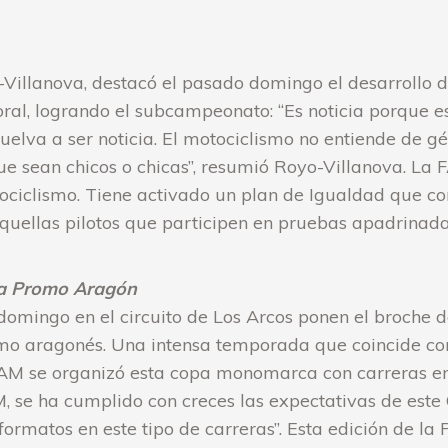
Villanova, destacó el pasado domingo el desarrollo 
oral, logrando el subcampeonato: “Es noticia porque e
lva a ser noticia. El motociclismo no entiende de g
e sean chicos o chicas”, resumió Royo-Villanova. La 
ociclismo. Tiene activado un plan de Igualdad que co
aquellas pilotos que participen en pruebas apadrinad
 la Promo Aragón
 domingo en el circuito de Los Arcos ponen el broch
mo aragonés. Una intensa temporada que coincide con
M se organizó esta copa monomarca con carreras e
M, se ha cumplido con creces las expectativas de est
formatos en este tipo de carreras”. Esta edición de l