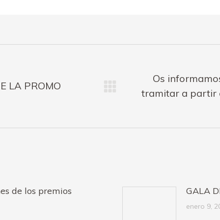
Os informamos
DE LA PROMO
Publicación
tramitar a partir
siguiente:
s de los premios
GALA D
enero 9, 2