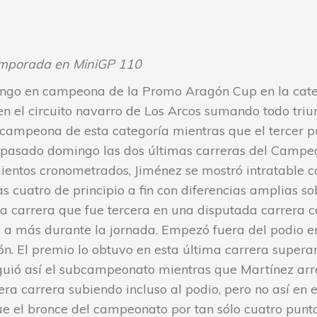
 temporada en MiniGP 110
ingo en campeona de la Promo Aragón Cup en la categ
 el circuito navarro de Los Arcos sumando todo triun
campeona de esta categoría mientras que el tercer pue
el pasado domingo las dos últimas carreras del Camp
ientos cronometrados, Jiménez se mostró intratable c
as cuatro de principio a fin con diferencias amplias s
ma carrera que fue tercera en una disputada carrera c
 a más durante la jornada. Empezó fuera del podio en
ión. El premio lo obtuvo en esta última carrera supe
guió así el subcampeonato mientras que Martínez arre
 carrera subiendo incluso al podio, pero no así en el
ue el bronce del campeonato por tan sólo cuatro punto