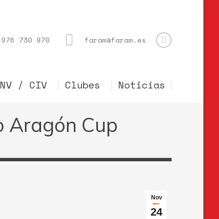
976 730 970
faram@faram.es
CNV / CIV
Clubes
Noticias
o Aragón Cup
Nov
24