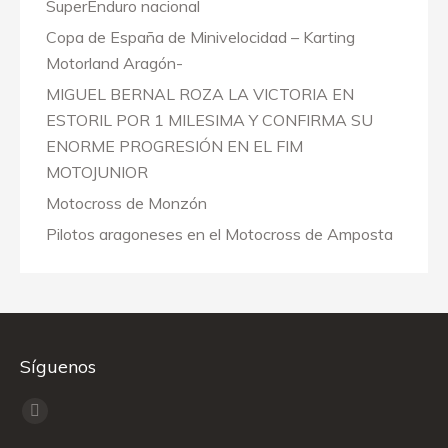
SuperEnduro nacional
Copa de España de Minivelocidad – Karting
Motorland Aragón-
MIGUEL BERNAL ROZA LA VICTORIA EN
ESTORIL POR 1 MILESIMA Y CONFIRMA SU
ENORME PROGRESIÓN EN EL FIM
MOTOJUNIOR
Motocross de Monzón
Pilotos aragoneses en el Motocross de Amposta
Síguenos
Encuéntranos en:
Facebook