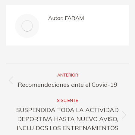
Facebook
X
Pinterest
LinkedIn
Autor:
FARAM
Navegación
ANTERIOR
entre
Publicación
Recomendaciones ante el Covid-19
publicaciones
anterior:
SIGUIENTE
SUSPENDIDA TODA LA ACTIVIDAD
Publicación
DEPORTIVA HASTA NUEVO AVISO,
siguiente:
INCLUIDOS LOS ENTRENAMIENTOS