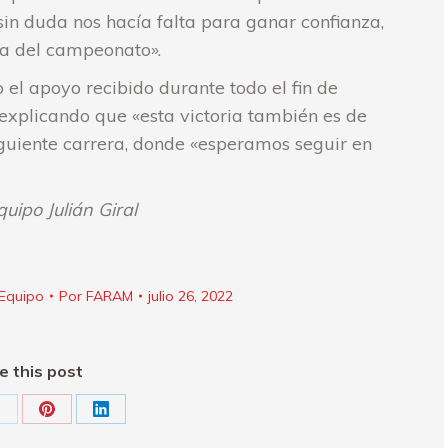
sin duda nos hacía falta para ganar confianza,
cha del campeonato».
el apoyo recibido durante todo el fin de
explicando que «esta victoria también es de
 siguiente carrera, donde «esperamos seguir en
quipo Julián Giral
Equipo
Por
FARAM
julio 26, 2022
e this post
hare
Share
Share