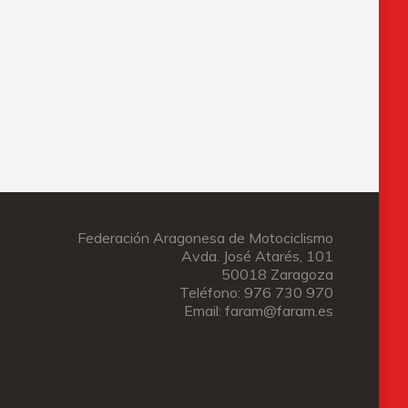
Federación Aragonesa de Motociclismo
Avda. José Atarés, 101
50018 Zaragoza
Teléfono: 976 730 970
Email: faram@faram.es