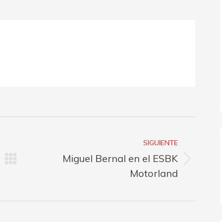
n
on
on
k
X
Pinterest
LinkedIn
SIGUIENTE
Miguel Bernal en el ESBK
Publicación
Motorland
siguiente: