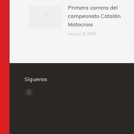
Primera carrera del
campeonato Catalán
Motocross
marzo 9, 2026
Síguenos
Encuéntranos en:
Facebook
page
opens
in
new