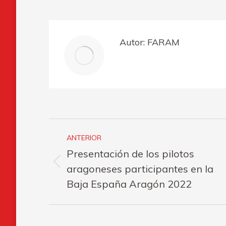
on
o
Faceboo
Autor:
FARAM
Navegación
ANTERIOR
entre
Presentación de los pilotos
publicaciones
Publicación
aragoneses participantes en la
anterior:
Baja España Aragón 2022