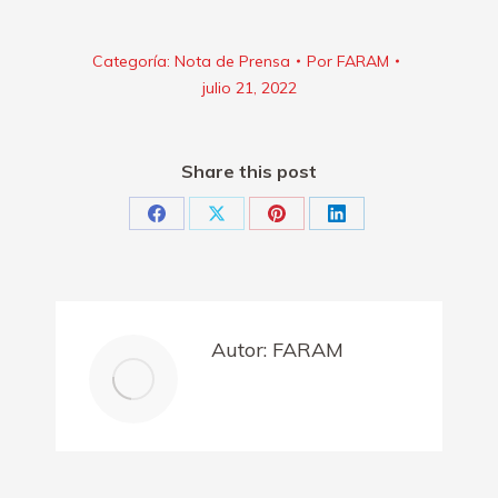
Categoría:
Nota de Prensa
Por
FARAM
julio 21, 2022
Share this post
Share
Share
Share
Share
on
on
on
on
Facebook
X
Pinterest
LinkedIn
Autor:
FARAM