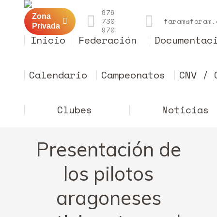
976
Zona
730
faram@faram.
Privada
970
Inicio
Federación
Documentac
Calendario
Campeonatos
CNV / 
Clubes
Noticias
Presentación de
los pilotos
aragoneses