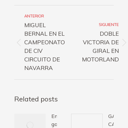
Navegación
ANTERIOR
entre
MIGUEL
SIGUIENTE
publicaciones
BERNAL EN EL
DOBLE
CAMPEONATO
VICTORIA DE
Publicación
Publicación
DE CIV
GIRAL EN
anterior:
siguiente:
CIRCUITO DE
MOTORLAND
NAVARRA
Related posts
Emotiva
GALA D
gala de
CAMPE