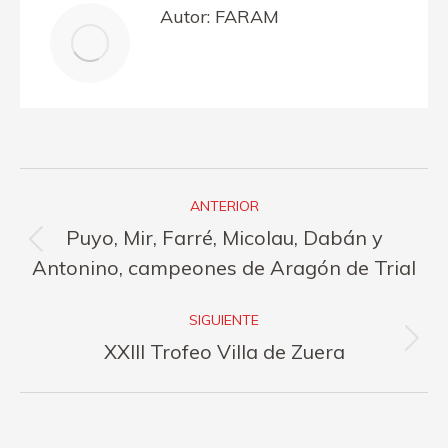
Autor:
FARAM
Navegación
ANTERIOR
entre
Puyo, Mir, Farré, Micolau, Dabán y
Publicación
publicaciones
Antonino, campeones de Aragón de Trial
anterior:
SIGUIENTE
Publicación
XXIII Trofeo Villa de Zuera
siguiente: