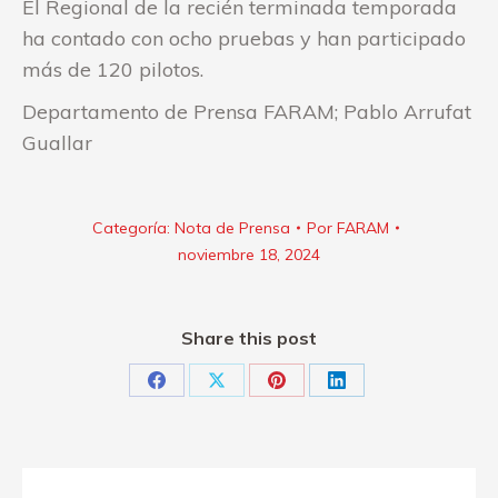
El Regional de la recién terminada temporada
ha contado con ocho pruebas y han participado
más de 120 pilotos.
Departamento de Prensa FARAM; Pablo Arrufat
Guallar
Categoría:
Nota de Prensa
Por
FARAM
noviembre 18, 2024
Share this post
Share
Share
Share
Share
on
on
on
on
Facebook
X
Pinterest
LinkedIn