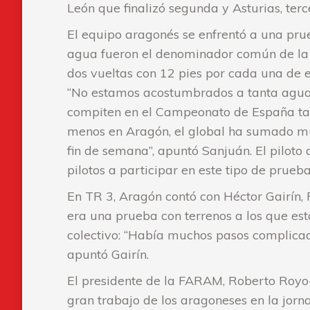
León que finalizó segunda y Asturias, terc
El equipo aragonés se enfrentó a una pru
agua fueron el denominador común de la j
dos vueltas con 12 pies por cada una de ell
“No estamos acostumbrados a tanta agua e 
compiten en el Campeonato de España tan
menos en Aragón, el global ha sumado mu
fin de semana”, apuntó Sanjuán. El pilot
pilotos a participar en este tipo de prue
En TR 3, Aragón contó con Héctor Gairín, P
era una prueba con terrenos a los que est
colectivo: “Había muchos pasos complicado
apuntó Gairín.
El presidente de la FARAM, Roberto Royo-V
gran trabajo de los aragoneses en la jorna