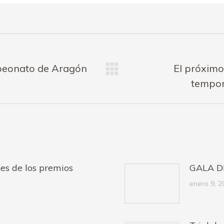
mpeonato de Aragón
El próximo
Publicación
tempor
siguiente:
s de los premios
GALA D
enero 9, 2