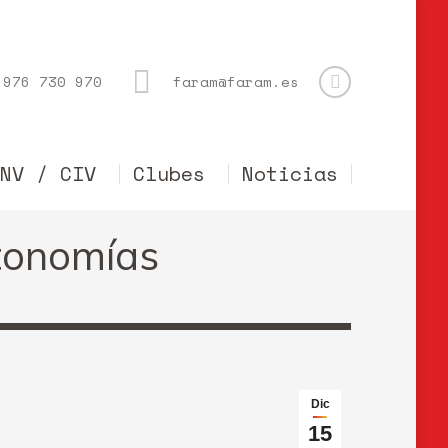
976 730 970
faram@faram.es
CNV / CIV
Clubes
Noticias
tonomías
Dic
15