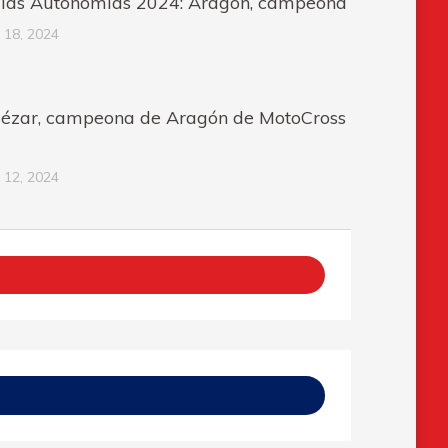
e las Autonomías 2024: Aragón, campeona
 18, 2024
quézar, campeona de Aragón de MotoCross
 12, 2024