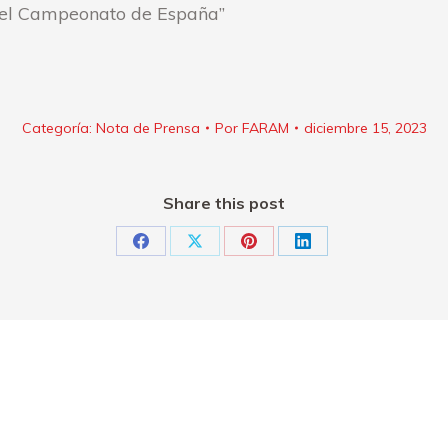
n el Campeonato de España”
Categoría:
Nota de Prensa
Por
FARAM
diciembre 15, 2023
Share this post
Share
Share
Share
Share
on
on
on
on
Facebook
X
Pinterest
LinkedIn