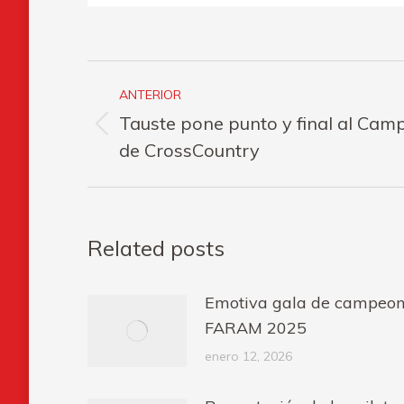
Navegación
ANTERIOR
entre
Tauste pone punto y final al Ca
Publicación
publicaciones
de CrossCountry
anterior:
Related posts
Emotiva gala de campeone
FARAM 2025
enero 12, 2026