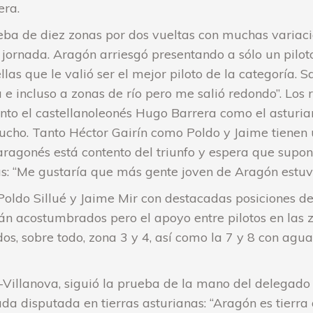
era.
eba de diez zonas por dos vueltas con muchas variaci
ornada. Aragón arriesgó presentando a sólo un piloto
as que le valió ser el mejor piloto de la categoría. Sa
incluso a zonas de río pero me salió redondo”. Los r
to el castellanoleonés Hugo Barrera como el asturia
cho. Tanto Héctor Gairín como Poldo y Jaime tienen
o aragonés está contento del triunfo y espera que sup
bas: “Me gustaría que más gente joven de Aragón estuvi
oldo Sillué y Jaime Mir con destacadas posiciones de 
án acostumbrados pero el apoyo entre pilotos en las z
s, sobre todo, zona 3 y 4, así como la 7 y 8 con agu
illanova, siguió la prueba de la mano del delegado de
da disputada en tierras asturianas: “Aragón es tierra