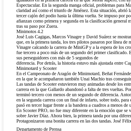
Espectacular. En la segunda manga oficial, problemas para Ma
claridad así como el triunfo de Jiménez. Esta situación, abrió 
tercer cajón del podio hasta la última vuelta. Se impuso por 
afianzan como primera y segunda en la clasificación general m
tras su paso por Zuera.
Minimotos 4.2
José Luis Cagigas, Marcos Vinagre y David Suárez se mostra
que, en la primera tanda, los tres pilotos pasaron por línea d
Vinagre calcando la carrera de MiniGP y a la espera de los cron
fue tercero a poco más de un segundo del primer clasificado. E
sus perseguidores con más de 5 segundos de
diferencia. Por detrás, la historia estuvo más ajustada entre 
Minimotard y Scooter
En el Campeonato de Aragón de Minimotard, Beñat Fernández vo
en la que le acompañaron también Unai Machio tras conseguir 
Las tandas de Scooter estuvieron muy animadas desde los entr
carrera en la que Gallardo abandonó a falta de tres vueltas. 
terminó tercero con menos de un segundo de diferencia. Antoni
en la segunda carrera con un final de infarto, sobre todo, para
pasó en tercer lugar frente a la bandera a cuadros a menos de
En Scooter PRO, no fue muy diferente en la emoción que se vivi
sobre Javier Díaz. Ahora bien, la primera tanda por una difer
Protagonizaron una bonita carrera en las dos tandas. José Féli
Departamento de Prensa