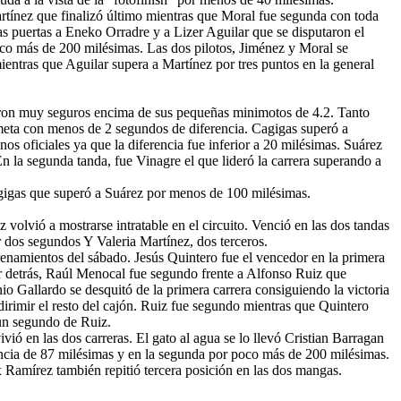
rtínez que finalizó último mientras que Moral fue segunda con toda
las puertas a Eneko Orradre y a Lizer Aguilar que se disputaron el
poco más de 200 milésimas. Las dos pilotos, Jiménez y Moral se
ientras que Aguilar supera a Martínez por tres puntos en la general
ron muy seguros encima de sus pequeñas minimotos de 4.2. Tanto
e meta con menos de 2 segundos de diferencia. Cagigas superó a
os oficiales ya que la diferencia fue inferior a 20 milésimas. Suárez
n la segunda tanda, fue Vinagre el que lideró la carrera superando a
Cagigas que superó a Suárez por menos de 100 milésimas.
lvió a mostrarse intratable en el circuito. Venció en las dos tandas
dos segundos Y Valeria Martínez, dos terceros.
enamientos del sábado. Jesús Quintero fue el vencedor en la primera
Por detrás, Raúl Menocal fue segundo frente a Alfonso Ruiz que
o Gallardo se desquitó de la primera carrera consiguiendo la victoria
 dirimir el resto del cajón. Ruiz fue segundo mientras que Quintero
 un segundo de Ruiz.
ó en las dos carreras. El gato al agua se lo llevó Cristian Barragan
encia de 87 milésimas y en la segunda por poco más de 200 milésimas.
x Ramírez también repitió tercera posición en las dos mangas.