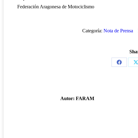
Federación Aragonesa de Motociclismo
Categoría:
Nota de Prensa
Shar
Share
S
on
o
Facebook
Autor:
FARAM