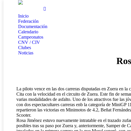
Inicio
Federación
Documentación
Calendario
Campeonatos
CNV / CIV
Clubes
Noticias
Ros
La piloto vence en las dos carreras disputadas en Zuera en la
Cita con la velocidad en el circuito de Zuera. Este fin de se
varias modalidades de asfalto. Uno de los atractivos fue las
con dos espectacultares carreras enb la categoría de MiniGP 
repartieron las victorias en Minimotos de 4.2, Beñat Fernánde
Scooter.
Rosa Jiménez estuvo nuevamente intratable en el trazado zufa
posibles tras su paso por Zuera y, anteriormente, Samper de C
igualados en la primera carrera en la que Moral superó, con ay