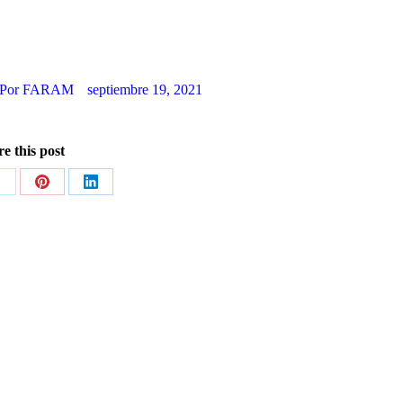
Por
FARAM
septiembre 19, 2021
e this post
hare
Share
Share
n
on
on
X
Pinterest
LinkedIn