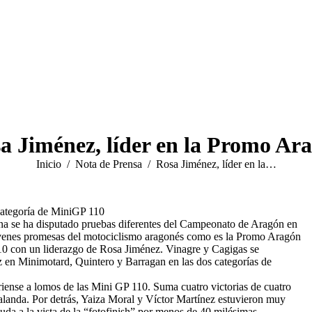
a Jiménez, líder en la Promo Ar
Estás aquí:
Inicio
Nota de Prensa
Rosa Jiménez, líder en la…
 categoría de MiniGP 110
mana se ha disputado pruebas diferentes del Campeonato de Aragón en
 jóvenes promesas del motociclismo aragonés como es la Promo Aragón
110 con un liderazgo de Rosa Jiménez. Vinagre y Cagigas se
z en Minimotard, Quintero y Barragan en las dos categorías de
riense a lomos de las Mini GP 110. Suma cuatro victorias de cuatro
alanda. Por detrás, Yaiza Moral y Víctor Martínez estuvieron muy
uda a la vista de la “fotofinish” por menos de 40 milésimas.