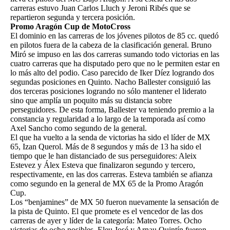
carreras estuvo Juan Carlos Lluch y Jeroni Ribés que se
repartieron segunda y tercera posición.
Promo Aragón Cup de MotoCross
El dominio en las carreras de los jóvenes pilotos de 85 cc. quedó
en pilotos fuera de la cabeza de la clasificación general. Bruno
Miró se impuso en las dos carreras sumando todo victorias en las
cuatro carreras que ha disputado pero que no le permiten estar en
lo más alto del podio. Caso parecido de Iker Díez logrando dos
segundas posiciones en Quinto. Nacho Ballester consiguió las
dos terceras posiciones logrando no sólo mantener el liderato
sino que amplía un poquito más su distancia sobre
perseguidores. De esta forma, Ballester va teniendo premio a la
constancia y regularidad a lo largo de la temporada así como
Axel Sancho como segundo de la general.
El que ha vuelto a la senda de victorias ha sido el líder de MX
65, Izan Querol. Más de 8 segundos y más de 13 ha sido el
tiempo que le han distanciado de sus perseguidores: Aleix
Estevez y Álex Esteva que finalizaron segundo y tercero,
respectivamente, en las dos carreras. Esteva también se afianza
como segundo en la general de MX 65 de la Promo Aragón
Cup.
Los “benjamines” de MX 50 fueron nuevamente la sensación de
la pista de Quinto. El que promete es el vencedor de las dos
carreras de ayer y líder de la categoría: Mateo Torres. Ocho
victorias de ocho posibles. Eleu José y Arnau Quintín fueron