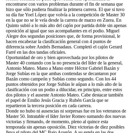
encontrarse con varios problemas durante el fin de semana que
hizo que sólo pudiera finalizar la primera carrera. El que si tuvo
su día fue Yoel López que volvía a la competición de Master 30
en la que no se le veía desde la carrera de marzo en Zuera. En
Quinto subió a lo más alto del cajón por partida doble sin apenas
oposición al igual que sus acompañantes en el podio. Miguel
Alegre dos segundas posiciones que, de forma provisional, le
hacen encabezar la clasificación general con 4 puntos de
diferencia sobre Andrés Bernadaus. Completó el cajón Gerard
Farré en las dos tandas oficiales.
Oportunidad de oro y bien aprovechada por los pilotos de
Master 40 contando con la no presencia del líder de la general,
Antonio Mateo. Mano a Mano entre Héctor Gabriel Bazán y
Jorge Subías en la que ambas contiendas se decantaron por
Bazán como campeón y Subías como segundo. Con los 44
puntos obtenidos por Jorge Subías le aúpan a lo más alto de la
clasificación con un podio a dilucidar, en principio, entre estos
dos pilotos y el ausente Antonio Mateo. Cabe destacar también
el papel de Emilio Jesús Gracia y Rubén García que se
repartieron la tercera posición en cada carrera.
Donde no hubo ni ausencias ni sorpresas fue en los veteranos de
Master 50. Intratable el líder Javier Romeo sumando dos nuevas
victorias y firmando, de momento, pleno al quince esta
temporada sin apenas oposición. Diez victorias de diez posibles
lleva el piloto del MC Bajo Aragón. A su estela en las dos