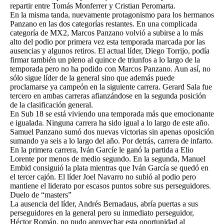
repartir entre Tomás Monferrer y Cristian Peromarta.
En la misma tanda, nuevamente protagonismo para los hermanos
Panzano en las dos categorías restantes. En una complicada
categoría de MX2, Marcos Panzano volvió a subirse a lo más
alto del podio por primera vez esta temporada marcada por las
ausencias y algunos retiros. El actual líder, Diego Torrijo, podía
firmar también un pleno al quince de triunfos a lo largo de la
temporada pero no ha podido con Marcos Panzano. Aun así, no
sólo sigue líder de la general sino que además puede
proclamarse ya campeón en la siguiente carrera. Gerard Sala fue
tercero en ambas carreras afianzándose en la segunda posición
de la clasificación general.
En Sub 18 se está viviendo una temporada más que emocionante
e igualada. Ninguna carrera ha sido igual a lo largo de este año.
Samuel Panzano sumó dos nuevas victorias sin apenas oposición
sumando ya seis a lo largo del año. Por detrás, carrera de infarto.
En la primera carrera, Iván Garcíe le ganó la partida a Elio
Lorente por menos de medio segundo. En la segunda, Manuel
Embid consiguió la plata mientras que Iván García se quedó en
el tercer cajón. El líder Joel Navarro no subió al podio pero
mantiene el liderato por escasos puntos sobre sus perseguidores.
Duelo de “masters”
La ausencia del líder, Andrés Bernadaus, abría puertas a sus
perseguidores en la general pero su inmediato perseguidor,
Héctor Román, no pudo aprovechar esta oportunidad al