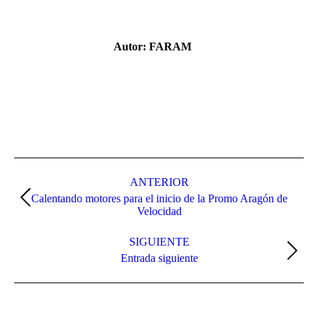
Facebook
X
Pinterest
LinkedIn
Autor:
FARAM
Navegación
entre
ANTERIOR
Calentando motores para el inicio de la Promo Aragón de
publicaciones
Publicación
Velocidad
anterior:
SIGUIENTE
Publicación
Entrada siguiente
siguiente: