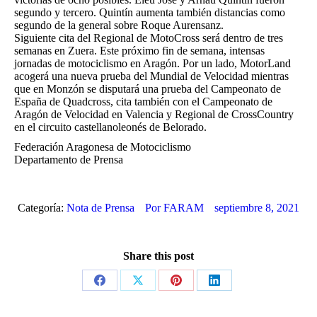
segundo y tercero. Quintín aumenta también distancias como
segundo de la general sobre Roque Aurensanz.
Siguiente cita del Regional de MotoCross será dentro de tres
semanas en Zuera. Este próximo fin de semana, intensas
jornadas de motociclismo en Aragón. Por un lado, MotorLand
acogerá una nueva prueba del Mundial de Velocidad mientras
que en Monzón se disputará una prueba del Campeonato de
España de Quadcross, cita también con el Campeonato de
Aragón de Velocidad en Valencia y Regional de CrossCountry
en el circuito castellanoleonés de Belorado.
Federación Aragonesa de Motociclismo
Departamento de Prensa
Categoría:
Nota de Prensa
Por
FARAM
septiembre 8, 2021
Share this post
Share
Share
Share
Share
on
on
on
on