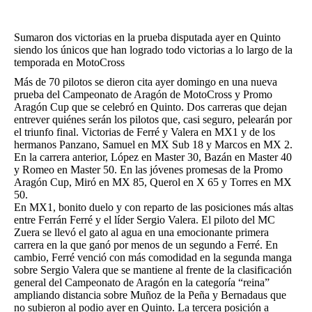
Sumaron dos victorias en la prueba disputada ayer en Quinto
siendo los únicos que han logrado todo victorias a lo largo de la
temporada en MotoCross
Más de 70 pilotos se dieron cita ayer domingo en una nueva
prueba del Campeonato de Aragón de MotoCross y Promo
Aragón Cup que se celebró en Quinto. Dos carreras que dejan
entrever quiénes serán los pilotos que, casi seguro, pelearán por
el triunfo final. Victorias de Ferré y Valera en MX1 y de los
hermanos Panzano, Samuel en MX Sub 18 y Marcos en MX 2.
En la carrera anterior, López en Master 30, Bazán en Master 40
y Romeo en Master 50. En las jóvenes promesas de la Promo
Aragón Cup, Miró en MX 85, Querol en X 65 y Torres en MX
50.
En MX1, bonito duelo y con reparto de las posiciones más altas
entre Ferrán Ferré y el líder Sergio Valera. El piloto del MC
Zuera se llevó el gato al agua en una emocionante primera
carrera en la que ganó por menos de un segundo a Ferré. En
cambio, Ferré venció con más comodidad en la segunda manga
sobre Sergio Valera que se mantiene al frente de la clasificación
general del Campeonato de Aragón en la categoría “reina”
ampliando distancia sobre Muñoz de la Peña y Bernadaus que
no subieron al podio ayer en Quinto. La tercera posición a